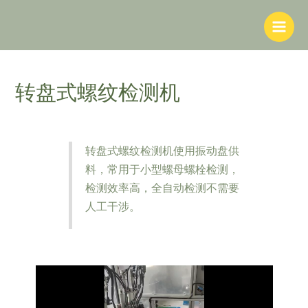
跳
至
Main
内
容
Men
转盘式螺纹检测机
转盘式螺纹检测机使用振动盘供
料，常用于小型螺母螺栓检测，
检测效率高，全自动检测不需要
人工干涉。