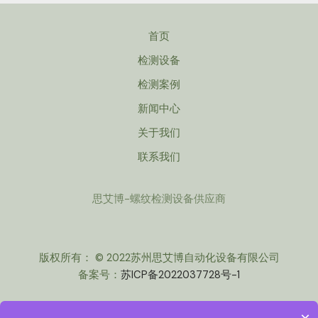
首页
检测设备
检测案例
新闻中心
关于我们
联系我们
思艾博-螺纹检测设备供应商
版权所有： © 2022苏州思艾博自动化设备有限公司
备案号：
苏ICP备2022037728号-1