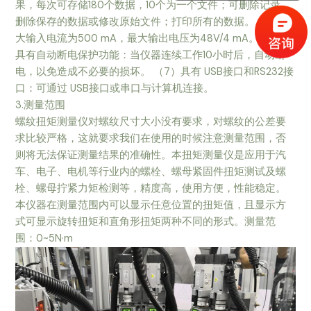
果，每次可存储180个数据，10个为一个文件；可删除记录，
删除保存的数据或修改原始文件；打印所有的数据。 （5）最
大输入电流为500 mA，最大输出电压为48V/4 mA。 （6）
具有自动断电保护功能：当仪器连续工作10小时后，自动断
电，以免造成不必要的损坏。 （7）具有 USB接口和RS232接
口：可通过 USB接口或串口与计算机连接。
3.测量范围
螺纹扭矩测量仪对螺纹尺寸大小没有要求，对螺纹的公差要
求比较严格，这就要求我们在使用的时候注意测量范围，否
则将无法保证测量结果的准确性。本扭矩测量仪是应用于汽
车、电子、电机等行业内的螺栓、螺母紧固件扭矩测试及螺
栓、螺母拧紧力矩检测等，精度高，使用方便，性能稳定。
本仪器在测量范围内可以显示任意位置的扭矩值，且显示方
式可显示旋转扭矩和直角形扭矩两种不同的形式。测量范
围：0~5N·m